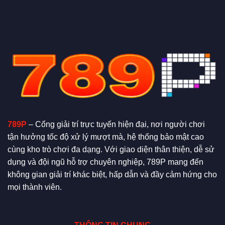
789P
– Cổng giải trí trực tuyến hiện đại, nơi người chơi
tận hưởng tốc độ xử lý mượt mà, hệ thống bảo mật cao
cùng kho trò chơi đa dạng. Với giao diện thân thiện, dễ sử
dụng và đội ngũ hỗ trợ chuyên nghiệp, 789P mang đến
không gian giải trí khác biệt, hấp dẫn và đầy cảm hứng cho
mọi thành viên.