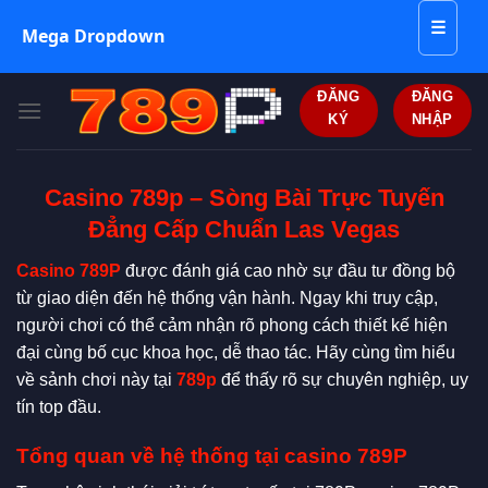
☰
Mega Dropdown
Bỏ
ĐĂNG
ĐĂNG
qua
KÝ
NHẬP
nội
dung
Casino 789p – Sòng Bài Trực Tuyến
Đẳng Cấp Chuẩn Las Vegas
Casino 789P
được đánh giá cao nhờ sự đầu tư đồng bộ
từ giao diện đến hệ thống vận hành. Ngay khi truy cập,
người chơi có thể cảm nhận rõ phong cách thiết kế hiện
đại cùng bố cục khoa học, dễ thao tác. Hãy cùng tìm hiểu
về sảnh chơi này tại
789p
để thấy rõ sự chuyên nghiệp, uy
tín top đầu.
Tổng quan về hệ thống tại casino 789P