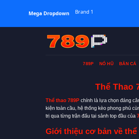
Brand 1
Mega Dropdown
Bỏ
qua
nội
dung
789P
NỔ HŨ
BẮN CÁ
Thể Thao 
Thể thao 789P
chính là lựa chọn đáng câ
kiện toàn cầu, hệ thống kèo phong phú cù
trị qua từng trận đấu tại sảnh top đầu của
Giới thiệu cơ bản về thể