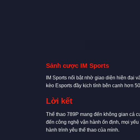
Sảnh cược IM Sports
IM Sports nổi bật nhờ giao diện hiện đại v
kèo Esports đầy kịch tính bên cạnh hơn 50
Lời kết
Thể thao 789P mang đến không gian cá cượ
đến công nghệ vận hành ổn định, mọi yếu t
hành trình yêu thể thao của mình.