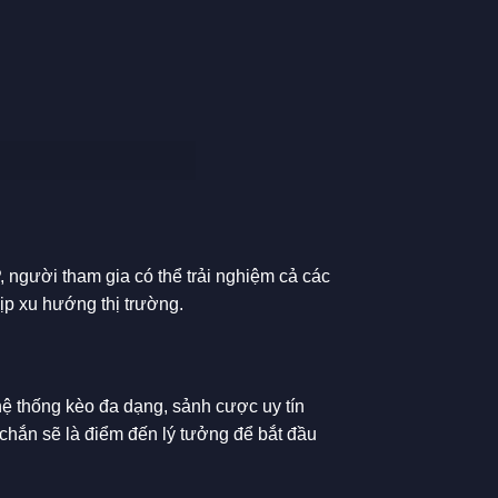
, người tham gia có thể trải nghiệm cả các
ịp xu hướng thị trường.
hệ thống kèo đa dạng, sảnh cược uy tín
chắn sẽ là điểm đến lý tưởng để bắt đầu