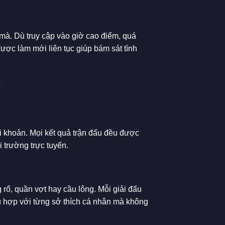
mà. Dù truy cập vào giờ cao điểm, quá
được làm mới liên tục giúp bám sát tình
y
ài khoản. Mọi kết quả trận đấu đều được
 trường trực tuyến.
rổ, quần vợt hay cầu lông. Mỗi giải đấu
hù hợp với từng sở thích cá nhân mà không