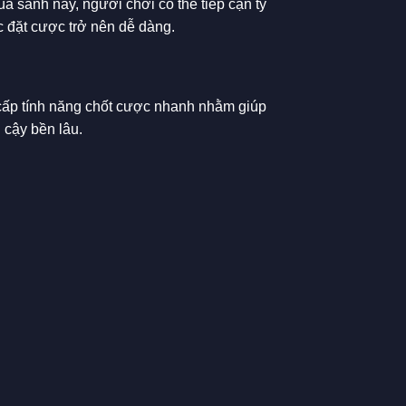
a sảnh này, người chơi có thể tiếp cận tỷ
c đặt cược trở nên dễ dàng.
cấp tính năng chốt cược nhanh nhằm giúp
 cậy bền lâu.