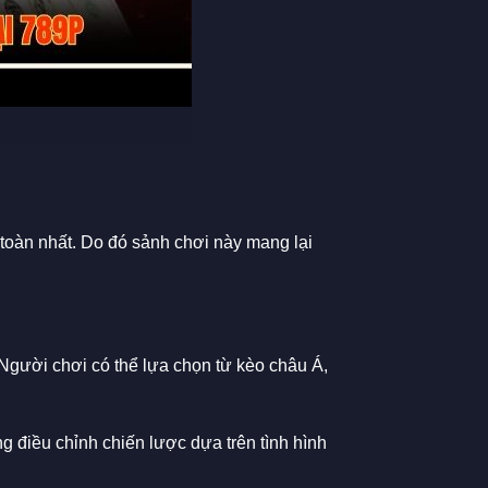
toàn nhất. Do đó sảnh chơi này mang lại
 Người chơi có thể lựa chọn từ kèo châu Á,
ng điều chỉnh chiến lược dựa trên tình hình