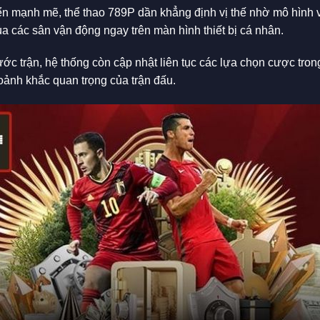
riển mạnh mẽ, thể thao 789P dần khẳng định vị thế nhờ mô hình
ủa các sân vận động ngay trên màn hình thiết bị cá nhân.
ước trận, hệ thống còn cập nhật liên tục các lựa chọn cược tron
ảnh khắc quan trọng của trận đấu.