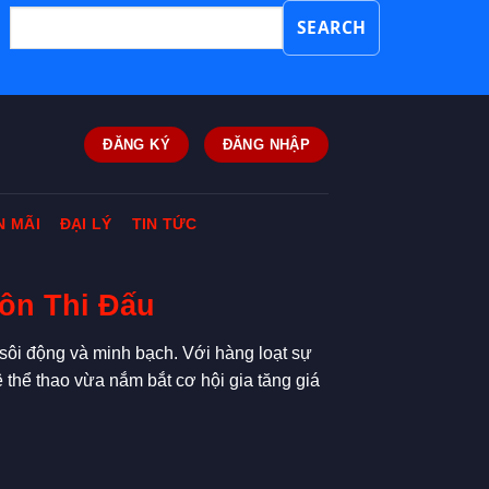
SEARCH
ĐĂNG KÝ
ĐĂNG NHẬP
N MÃI
ĐẠI LÝ
TIN TỨC
ôn Thi Đấu
sôi động và minh bạch. Với hàng loạt sự
thể thao vừa nắm bắt cơ hội gia tăng giá