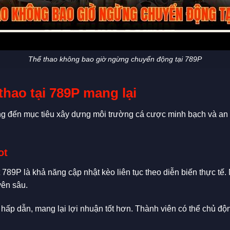
Thể thao không bao giờ ngừng chuyển động tại 789P
hao tại 789P mang lại
ng đến mục tiêu xây dựng môi trường cá cược minh bạch và an 
ot
 789P là khả năng cập nhật kèo liên tục theo diễn biến thực tế.
yên sâu.
 hấp dẫn, mang lại lợi nhuận tốt hơn. Thành viên có thể chủ độ