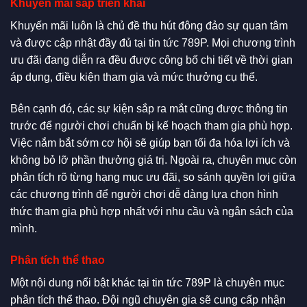
Khuyến mãi sắp triển khai
Khuyến mãi luôn là chủ đề thu hút đông đảo sự quan tâm
và được cập nhật đầy đủ tại tin tức 789P. Mọi chương trình
ưu đãi đang diễn ra đều được công bố chi tiết về thời gian
áp dụng, điều kiện tham gia và mức thưởng cụ thể.
Bên cạnh đó, các sự kiện sắp ra mắt cũng được thông tin
trước để người chơi chuẩn bị kế hoạch tham gia phù hợp.
Việc nắm bắt sớm cơ hội sẽ giúp bạn tối đa hóa lợi ích và
không bỏ lỡ phần thưởng giá trị. Ngoài ra, chuyên mục còn
phân tích rõ từng hạng mục ưu đãi, so sánh quyền lợi giữa
các chương trình để người chơi dễ dàng lựa chọn hình
thức tham gia phù hợp nhất với nhu cầu và ngân sách của
mình.
Phân tích thể thao
Một nội dung nổi bật khác tại tin tức 789P là chuyên mục
phân tích thể thao. Đội ngũ chuyên gia sẽ cung cấp nhận