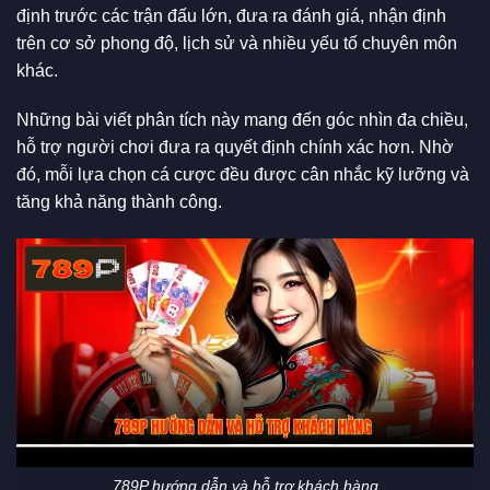
định trước các trận đấu lớn, đưa ra đánh giá, nhận định
trên cơ sở phong độ, lịch sử và nhiều yếu tố chuyên môn
khác.
Những bài viết phân tích này mang đến góc nhìn đa chiều,
hỗ trợ người chơi đưa ra quyết định chính xác hơn. Nhờ
đó, mỗi lựa chọn cá cược đều được cân nhắc kỹ lưỡng và
tăng khả năng thành công.
789P hướng dẫn và hỗ trợ khách hàng