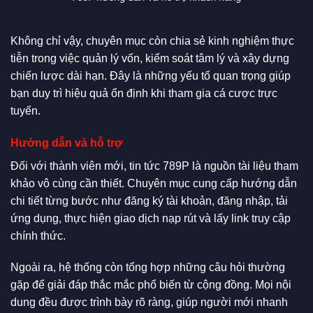
Không chỉ vậy, chuyên mục còn chia sẻ kinh nghiệm thực
tiễn trong việc quản lý vốn, kiểm soát tâm lý và xây dựng
chiến lược dài hạn. Đây là những yếu tố quan trọng giúp
bạn duy trì hiệu quả ổn định khi tham gia cá cược trực
tuyến.
Hướng dẫn và hỗ trợ
Đối với thành viên mới, tin tức 789P là nguồn tài liệu tham
khảo vô cùng cần thiết. Chuyên mục cung cấp hướng dẫn
chi tiết từng bước như đăng ký tài khoản, đăng nhập, tải
ứng dụng, thực hiện giao dịch nạp rút và lấy link truy cập
chính thức.
Ngoài ra, hệ thống còn tổng hợp những câu hỏi thường
gặp để giải đáp thắc mắc phổ biến từ cộng đồng. Mọi nội
dung đều được trình bày rõ ràng, giúp người mới nhanh