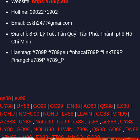
Website:
https://789p.eu/
Hotline: 0902271902
Email:
cskh247@gmai.com
Địa chỉ: 8 Đ. Lý Tuệ, Tân Quý, Tân Phú, Thành phố Hồ
Chí Minh
Hashtag: #789P #789peu #nhacai789P #link789P
#trangchu789P #789_P
qs88
|
ev99
UY88
|
UY88
|
GO99
|
GO99
|
DN88
|
AO88
|
QS88
|
EX88
|
NOHU
|
NOHU90
|
NOHU
|
LV88
|
LLWIN
|
GG88
|
VIN99
|
AZ888
,
UY88
,
Nohu90
,
Go99
,
ex88
,
qs88
,
ae888
,
UY88
,
UY88
,
GO99
,
NOHU90
,
LLWIN
,
789K
,
QS88
,
AO88
,
DN88
,
VIN99
,
LV88
,
EA88
,
TT88
,
MMOO
,
GO99