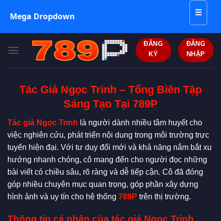
☰
Mega Dropdown
Bỏ
ĐĂNG
ĐĂNG
qua
KÝ
NHẬP
nội
dung
Tác Giả Ngọc Trinh – Tổng Biên Tập
Sáng Tạo Tại 789P
Tác giả Ngọc Trinh
là người dành nhiều tâm huyết cho
việc nghiên cứu, phát triển nội dung trong môi trường trực
tuyến hiện đại. Với tư duy đổi mới và khả năng nắm bắt xu
hướng nhanh chóng, cô mang đến cho người đọc những
bài viết có chiều sâu, rõ ràng và dễ tiếp cận. Cô đã đóng
góp nhiều chuyên mục quan trọng, góp phần xây dựng
hình ảnh và uy tín cho hệ thống
789P
trên thị trường.
Thông tin cá nhân của tác giả Ngọc Trinh