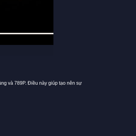
ùng và 789P. Điều này giúp tạo nên sự