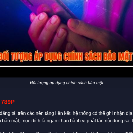
Đối tượng áp dụng chính sách bảo mật
i 789P
ng tải trên các nền tảng liên kết, hệ thống có thể ghi nhận đị
h bảo mật, mục đích là ngăn chặn hành vi phát tán nội dung sai