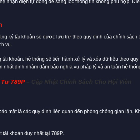
 nhận diện tự động để sàng lọc thông tin không phù hợp. Điều 
n
ng ký tài khoản sẽ được lưu trữ theo quy định của chính sách 
ch vụ.
ài khoản, hệ thống sẽ tiến hành xử lý và xóa dữ liệu theo quy t
ian nhất định nhằm đảm bảo nghĩa vụ pháp lý và an toàn hệ thốn
 Tư 789P
– Cập Nhật Chính Sách Cho Hội Viên
bảo mật là các quy định liên quan đến phòng chống gian lận. K
tài khoản duy nhất tại 789P.