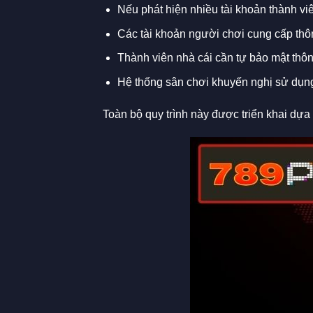
Nếu phát hiện nhiều tài khoản thành vi
Các tài khoản người chơi cung cấp thông
Thành viên nhà cái cần tự bảo mật thôn
Hệ thống sân chơi khuyến nghị sử dụn
Toàn bộ quy trình này được triển khai dựa