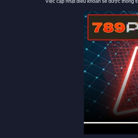
Việc cập nhật điều khoản sẽ được thông ti