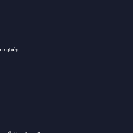
ên nghiệp.