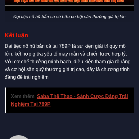
Đại tiệc nổ hũ bắn cá sở hữu cơ hội săn thưởng giá trị lớn
Kết luận
Đại tiệc nổ hũ bắn cá tại 789P là sự kiện giải trí quy mô
lớn, kết hợp giữa yếu tố may mắn và chiến lược hợp lý.
Với cơ chế thưởng minh bạch, điều kiện tham gia rõ ràng
và cơ hội săn quỹ thưởng giá trị cao, đây là chương trình
đáng để trải nghiệm.
Xem thêm
Saba Thể Thao - Sảnh Cược Đáng Trải
Nghiệm Tại 789P