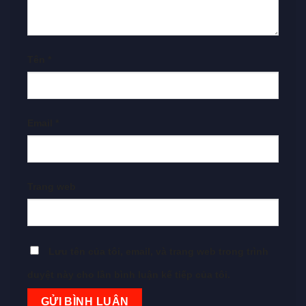
Tên
*
Email
*
Trang web
Lưu tên của tôi, email, và trang web trong trình
duyệt này cho lần bình luận kế tiếp của tôi.