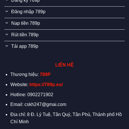
Đăng ký 789p
Đăng nhập 789p
Nạp tiền 789p
Rút tiền 789p
Tải app 789p
LIÊN HỆ
Thương hiệu:
789P
Website:
https://789p.eu/
Hotline: 0902271902
Email:
cskh247@gmai.com
Địa chỉ: 8 Đ. Lý Tuệ, Tân Quý, Tân Phú, Thành phố Hồ
Chí Minh