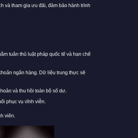
ch và tham gia ưu đãi, đảm bảo hành trình
hằm tuân thủ luật pháp quốc tế và hạn chế
i khoản ngân hàng. Dữ liệu trung thực sẽ
khoản và thu hồi toàn bộ số dư.
hối phục vụ vĩnh viễn.
h viên.