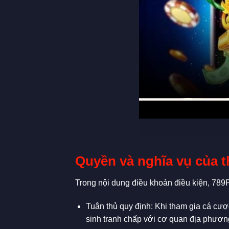
Quyền và nghĩa vụ của t
Trong nội dung điều khoản điều kiện, 789P
Tuân thủ quy định: Khi tham gia cá cượ
sinh tranh chấp với cơ quan địa phương