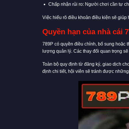
Chấp nhận rủi ro: Người chơi cần tự ch
Việc hiểu rõ điều khoản điều kiện sẽ giúp 
Quyền hạn của nhà cái 
789P có quyền điều chỉnh, bổ sung hoặc th
lượng quản lý. Các thay đổi quan trọng sẽ
Toàn bộ quy định từ đăng ký, giao dịch 
định chi tiết, hội viên sẽ tránh được nhữn