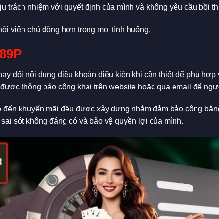
ịu trách nhiệm với quyết định của mình và không yêu cầu bồi t
hội viên chủ động hơn trong mọi tình huống.
789P
ay đổi nội dung điều khoản điều kiện khi cần thiết để phù hợp v
 được thông báo công khai trên website hoặc qua email để ngườ
cho đến khuyến mãi đều được xây dựng nhằm đảm bảo công bằn
g sai sót không đáng có và bảo vệ quyền lợi của mình.