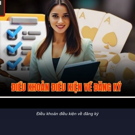
Điều khoản điều kiện về đăng ký