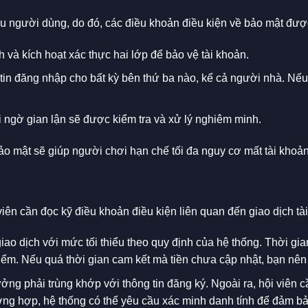
iệu người dùng, do đó, các điều khoản điều kiện về bảo mật đư
 và kích hoạt xác thực hai lớp để bảo vệ tài khoản.
 đăng nhập cho bất kỳ bên thứ ba nào, kể cả người nhà. Nếu phá
i ngờ gian lận sẽ được kiểm tra và xử lý nghiêm minh.
o mật sẽ giúp người chơi hạn chế tối đa nguy cơ mất tài khoản 
viên cần đọc kỹ điều khoản điều kiện liên quan đến giao dịch tài
iao dịch với mức tối thiểu theo quy định của hệ thống. Thời gian
iểm. Nếu quá thời gian cam kết mà tiền chưa cập nhật, bạn nên 
ởng phải trùng khớp với thông tin đăng ký. Ngoài ra, hội viên
ường hợp, hệ thống có thể yêu cầu xác minh danh tính để đảm bảo