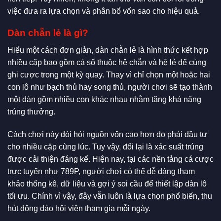
việc đưa ra lựa chọn và phân bổ vốn sao cho hiệu quả.
Dàn chẵn lẻ là gì?
Hiểu một cách đơn giản, dàn chẵn lẻ là hình thức kết hợp
nhiều cặp bao gồm cả số thuộc hệ chẵn và hệ lẻ để cùng
ghi cược trong một kỳ quay. Thay vì chỉ chọn một hoặc hai
con lô như bạch thủ hay song thủ, người chơi sẽ tạo thành
một dàn gồm nhiều con khác nhau nhằm tăng khả năng
trúng thưởng.
Cách chơi này đòi hỏi nguồn vốn cao hơn do phải đầu tư
cho nhiều cặp cùng lúc. Tuy vậy, đổi lại là xác suất trúng
được cải thiện đáng kể. Hiện nay, tại các nền tảng cá cược
trực tuyến như 789P, người chơi có thể dễ dàng tham
khảo thống kê, dữ liệu và gợi ý soi cầu để thiết lập dàn lô
tối ưu. Chính vì vậy, đây vẫn luôn là lựa chọn phổ biến, thu
hút đông đảo hội viên tham gia mỗi ngày.