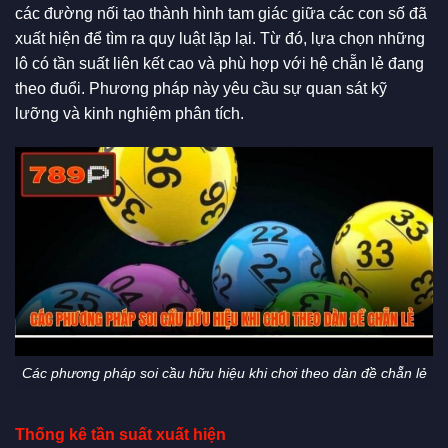
các đường nối tạo thành hình tam giác giữa các con số đã
xuất hiện để tìm ra quy luật lặp lại. Từ đó, lựa chọn những
lô có tần suất liên kết cao và phù hợp với hệ chẵn lẻ đang
theo đuổi. Phương pháp này yêu cầu sự quan sát kỹ
lưỡng và kinh nghiệm phân tích.
Các phương pháp soi cầu hữu hiệu khi chơi theo dàn đề chẵn lẻ
Thống kê tần suất xuất hiện