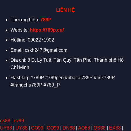
LIÊN HỆ
Thương hiệu:
789P
Website:
https://789p.eu/
Hotline: 0902271902
Email:
cskh247@gmai.com
Địa chỉ: 8 Đ. Lý Tuệ, Tân Quý, Tân Phú, Thành phố Hồ
Chí Minh
Hashtag: #789P #789peu #nhacai789P #link789P
#trangchu789P #789_P
qs88
|
ev99
UY88
|
UY88
|
GO99
|
GO99
|
DN88
|
AO88
|
QS88
|
EX88
|