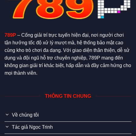
789P
– Cổng giải trí trực tuyến hiện đại, nơi người chơi
tận hưởng tốc độ xử lý mượt mà, hệ thống bảo mật cao
cùng kho trò chơi đa dạng. Với giao diện thân thiện, dễ sử
dụng và đội ngũ hỗ trợ chuyên nghiệp, 789P mang đến
không gian giải trí khác biệt, hấp dẫn và đầy cảm hứng cho
mọi thành viên.
THÔNG TIN CHUNG
Về chúng tôi
Tác giả Ngọc Trinh