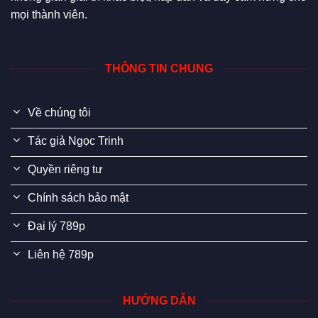
mọi thành viên.
THÔNG TIN CHUNG
Về chúng tôi
Tác giả Ngọc Trinh
Quyền riêng tư
Chính sách bảo mật
Đại lý 789p
Liên hệ 789p
HƯỚNG DẪN