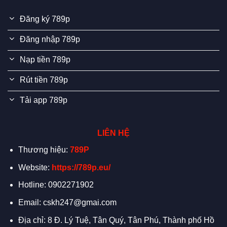
Đăng ký 789p
Đăng nhập 789p
Nạp tiền 789p
Rút tiền 789p
Tải app 789p
LIÊN HỆ
Thương hiệu:
789P
Website:
https://789p.eu/
Hotline: 0902271902
Email:
cskh247@gmai.com
Địa chỉ: 8 Đ. Lý Tuệ, Tân Quý, Tân Phú, Thành phố Hồ