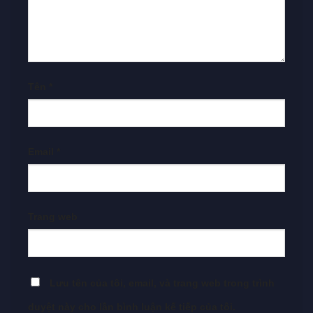
Tên
*
Email
*
Trang web
Lưu tên của tôi, email, và trang web trong trình
duyệt này cho lần bình luận kế tiếp của tôi.