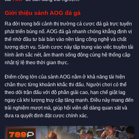
Giới thiệu sảnh AOG đá gà
Ra đời trong bối cảnh thị trường cá cược đá gà trực tuyến
phát triển bùng nổ. AOG đá gà nhanh chóng khẳng định vị
thế nhờ đầu tư bài bản vào nền tảng công nghệ và chất
lượng dịch vụ. Sảnh cược này tập trung vào việc truyền tải
hình ảnh sắc nét, âm thanh sống động cùng hệ thống cập
nhật tỷ lệ theo thời gian thực.
Điểm cộng lớn của sảnh AOG nằm ở khả năng tái hiện
chân thực từng khoảnh khắc thi đấu. Người chơi có thể
theo dõi trận đấu với độ phân giải cao, hạn chế giật lag
ngay cả khi lượng truy cập tăng mạnh. Điều này mang đến
trải nghiệm mượt mà, giúp hội viên dễ dàng quan sát và
đưa ra quyết định đặt cược chính xác.