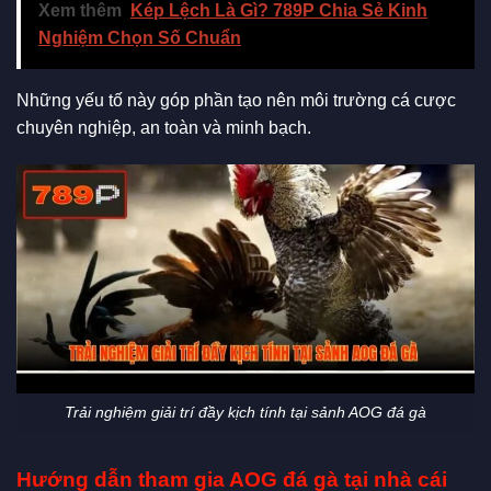
Xem thêm
Kép Lệch Là Gì? 789P Chia Sẻ Kinh
Nghiệm Chọn Số Chuẩn
Những yếu tố này góp phần tạo nên môi trường cá cược
chuyên nghiệp, an toàn và minh bạch.
Trải nghiệm giải trí đầy kịch tính tại sảnh AOG đá gà
Hướng dẫn tham gia AOG đá gà tại nhà cái