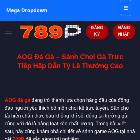
☰
Mega Dropdown
Bỏ
ĐĂNG
ĐĂNG
qua
KÝ
NHẬP
nội
dung
AOG Đá Gà – Sảnh Chọi Gà Trực
Tiếp Hấp Dẫn Tỷ Lệ Thưởng Cao
AOG đá gà
đang trở thành lựa chọn hàng đầu của đông
đảo người yêu thích bộ môn chọi kê trực tuyến. Sân chơi
tái hiện chân thực bầu không khí sôi động tại trường gà,
cùng với đó là hàng loạt kèo chất lượng. Trong bài viết
sau, hãy cùng khám phá chi tiết về sảnh game AOG tại nhà
cái
789P
để sẵn sàng trải nghiệm.