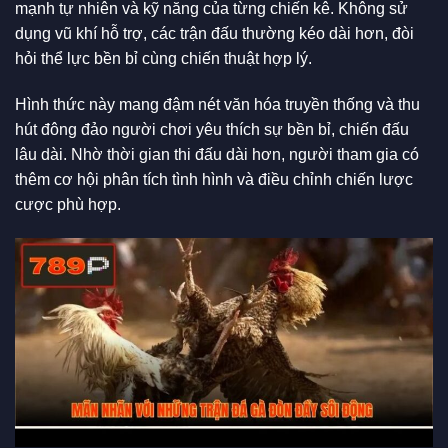
mạnh tự nhiên và kỹ năng của từng chiến kê. Không sử
dụng vũ khí hỗ trợ, các trận đấu thường kéo dài hơn, đòi
hỏi thể lực bền bỉ cùng chiến thuật hợp lý.
Hình thức này mang đậm nét văn hóa truyền thống và thu
hút đông đảo người chơi yêu thích sự bền bỉ, chiến đấu
lâu dài. Nhờ thời gian thi đấu dài hơn, người tham gia có
thêm cơ hội phân tích tình hình và điều chỉnh chiến lược
cược phù hợp.