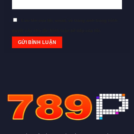
Lưu tên của tôi, email, và trang web trong trình
duyệt này cho lần bình luận kế tiếp của tôi.