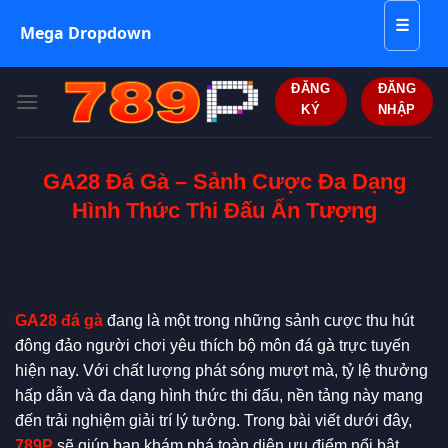
☰
Mega Dropdown
Bỏ
ĐĂNG
ĐĂNG
qua
KÝ
NHẬP
nội
dung
GA28 Đá Gà – Sảnh Cược Đa Dạng
Hình Thức Thi Đấu Ấn Tượng
GA28 đá gà
đang là một trong những sảnh cược thu hút
đông đảo người chơi yêu thích bộ môn đá gà trực tuyến
hiện nay. Với chất lượng phát sóng mượt mà, tỷ lệ thưởng
hấp dẫn và đa dạng hình thức thi đấu, nền tảng này mang
đến trải nghiệm giải trí lý tưởng. Trong bài viết dưới đây,
789P
sẽ giúp bạn khám phá toàn diện ưu điểm nổi bật